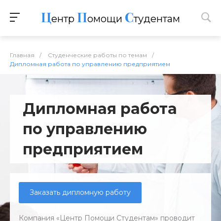
Ц
П
С
ентр
омощи
тудентам
Главная
/
Студенческие работы по темам
/
Дипломная работа по управлению предприятием
Дипломная работа
по управлению
предприятием
Заказать дипломную работу
Компания «Центр Помощи Студентам» проводит