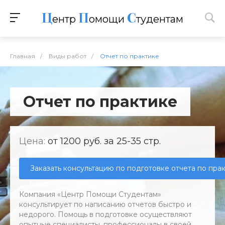
Ц
П
С
ентр
омощи
тудентам
Главная
/
Виды работ
/
Отчет по практике
Отчет по практике
Цена:
от 1200 руб. за 25-35 стр.
Заказать консультацию по подготовке отчета по пра
Компания «Центр Помощи Студентам»
консультирует по написанию отчетов быстро и
недорого. Помощь в подготовке осуществляют
опытные специалисты, профессионалы в своей