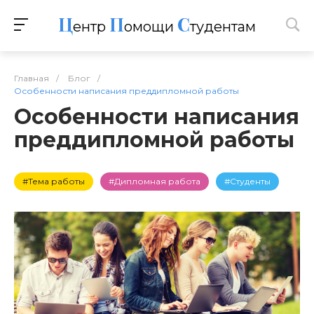
Ц
П
С
ентр
омощи
тудентам
Главная
/
Блог
/
Особенности написания преддипломной работы
Особенности написания
преддипломной работы
#Тема работы
#Дипломная работа
#Студенты